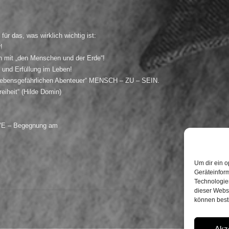
für das, was wirklich wichtig ist:
!
 mit „den Menschen und der Erde“!
nd Erfüllung im Leben!
„lebensgefährlichen Abenteuer“ MENSCH – ZU – SEIN.
eiheit“ (Hilde Domin)
LIVE – Begegnung am
Um dir ein o
Geräteinfor
Technologien
dieser Websi
können best
Akz