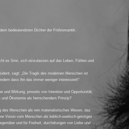
 dem bedeutendsten Dichter der Frühromantik:
ht es Sinn, sich einzulassen auf das Leben, Fühlen und
sident, sagt: „Die Tragik des modernen Menschen ist
ndern dass ihn das immer weniger interessiert!“
 und Wirkung; jenseits von Intention und Opportunität;
s und Ökonomie als herrschendem Prinzip?
ng des Menschen als rein materialistisches Wesen, das
ine Vision vom Menschen als leiblich-seelisch-geistiges
egenüber und für Freiheit, durchdrungen von Liebe und