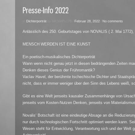
Presse-Info 2022
In
Dichterporträt
by MK36hPs17B /
Februar 28, 2022
/
No comments
Anlässlich des 250. Geburtstages von NOVALIS ( 2. Mai 1772),
MENSCH WERDEN IST EINE KUNST
Ein poetisch-musikalisches Dichterporträt
Wann wenn nicht genau jetzt in diesen bedrängenden Zeiten mac
Denken dieses Genius der Frühromantik?
Vaclav Havel, der berühmte tschechische Dichter und Staatsprä
nicht, dass er immer weniger über den Sinn des Lebens weiß, so
Gibt es eine Welt jenseits kausaler Zusammenhänge von Ursache
jenseits vom Kosten-Nutzen Denken, jenseits von Materialismu
Novalis‘ Botschaft ist eine eindeutige Absage an die Reduzieru
nur durch technologischen Fortschritt optimiert werden kann. Se
Wesen steht für Entwicklung, Verantwortung sich und der Welt g