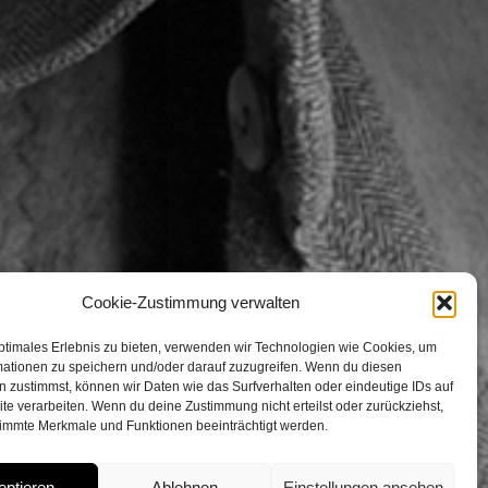
Cookie-Zustimmung verwalten
ptimales Erlebnis zu bieten, verwenden wir Technologien wie Cookies, um
mationen zu speichern und/oder darauf zuzugreifen. Wenn du diesen
 zustimmst, können wir Daten wie das Surfverhalten oder eindeutige IDs auf
te verarbeiten. Wenn du deine Zustimmung nicht erteilst oder zurückziehst,
immte Merkmale und Funktionen beeinträchtigt werden.
eptieren
Ablehnen
Einstellungen ansehen