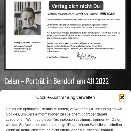
Celan – Porträt in Bendorf am 4.11.2022
In
Dichterporträt
,
Termine
by MK36hPs17B /
Oktober 19, 2022
/
No comments
Cookie-Zustimmung verwalten
Um dir ein optimales Erlebnis zu bieten, verwenden wir Technologien wie
Cookies, um Geräteinformationen zu speichern und/oder darauf
zuzugreifen. Wenn du diesen Technologien zustimmst, können wir Daten
wie das Surfverhalten oder eindeutige IDs auf dieser Website verarbeiten.
Suchen
Wenn du deine Zustimmung nicht erteilst oder zurückziehst, können