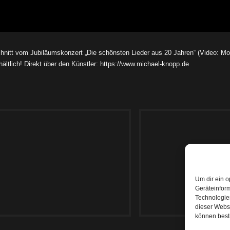
chnitt vom Jubiläumskonzert „Die schönsten Lieder aus 20 Jahren“ (Video: M
ältlich! Direkt über den Künstler:
https://www.michael-knopp.de
Um dir ein o
Geräteinfor
Technologien
dieser Websi
 Knopp „Versuch es“ (Borchert)
Michael Knopp „Der Kuss“ (Borche
können best