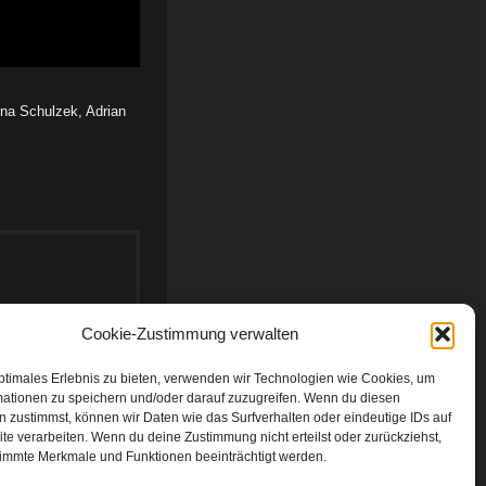
ona Schulzek, Adrian
Cookie-Zustimmung verwalten
ptimales Erlebnis zu bieten, verwenden wir Technologien wie Cookies, um
mationen zu speichern und/oder darauf zuzugreifen. Wenn du diesen
 zustimmst, können wir Daten wie das Surfverhalten oder eindeutige IDs auf
te verarbeiten. Wenn du deine Zustimmung nicht erteilst oder zurückziehst,
rt)
Michael Knopp „Ich lebe mein Leben“ ( Rilke)
immte Merkmale und Funktionen beeinträchtigt werden.